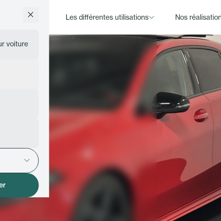
t pour voiture
Les différentes utilisations
Nos réalisatio
r voiture
ations
Ouvrir le sous-menu
Pour optimiser votre garage
Pour prendre des photos
er