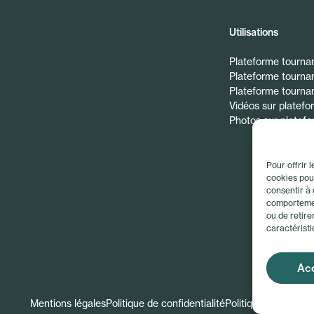
Utilisations
Plateforme tournan
Plateforme tourna
Plateforme tourna
Vidéos sur platefo
Photos sur platef
Pour offrir 
cookies pour
consentir à 
comportement
ou de retire
caractéristi
Ac
Mentions légales
Politique de confidentialité
Politique de cookie