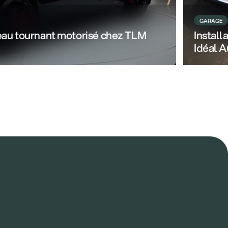
GARAGE
teau tournant motorisé chez TLM
Install
Idéal A