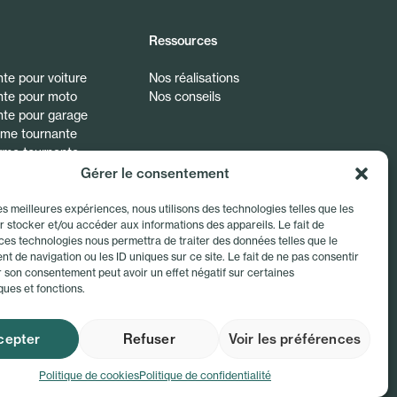
Ressources
te pour voiture
Nos réalisations
nte pour moto
Nos conseils
nte pour garage
rme tournante
orme tournante
Gérer le consentement
les meilleures expériences, nous utilisons des technologies telles que les
 stocker et/ou accéder aux informations des appareils. Le fait de
ces technologies nous permettra de traiter des données telles que le
 de navigation ou les ID uniques sur ce site. Le fait de ne pas consentir
r son consentement peut avoir un effet négatif sur certaines
ques et fonctions.
Haut de page
cepter
Refuser
Voir les préférences
Politique de cookies
Politique de confidentialité
s (UE)
Site réalisé par l'agence WordPress Konfiture